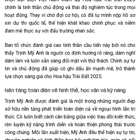
chính là tinh thần chủ động và thái độ nghiêm túc trong mọi
hoạt động. Thay vì chờ đợi cơ hội, cô đã tự mình nộp hồ sơ
xin dự thi quốc tế, thể hiện khát khao chinh phục và niềm
đam mê thực sự với đấu trường nhan sắc.
Ban tổ chức đánh giá cao tinh thần cầu tiến này bởi nó cho
thấy Trịnh Mỹ Anh là người có định hướng rõ ràng, dám nghĩ
dám làm và luôn sẵn sàng đối mặt với thử thách. Chính sự tự
tin và chủ động đã giúp cô ghi dấu ấn mạnh mẽ, trở thành
lựa chọn sáng giá cho Hoa hậu Trái Đất 2025.
Nền tảng toàn diện về hình thể, học vấn và kỹ năng
Trịnh Mỹ Anh được đánh giá là một trong những người đẹp
sở hữu nền tảng phát triển toàn diện cả về ngoại hình lẫn tri
thức. Cô luôn biết cách cân bằng giữa việc trau dồi kiến thức,
rèn luyện kỹ năng trình diễn và hoàn thiện phong thái trước
công chúng. Mỗi lần xuất hiện, Mỹ Anh đều thể hiện sự tự tin,