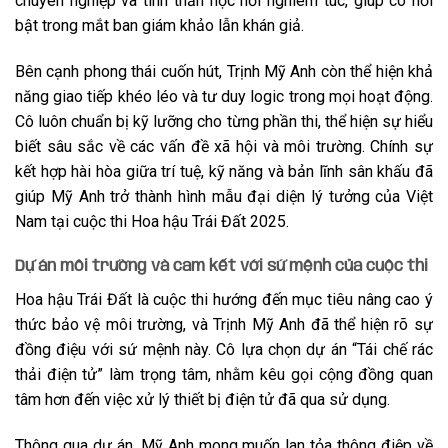
chuyên nghiệp và tinh thần học hỏi nghiêm túc, giúp cô nổi
bật trong mắt ban giám khảo lẫn khán giả.
Bên cạnh phong thái cuốn hút, Trịnh Mỹ Anh còn thể hiện khả
năng giao tiếp khéo léo và tư duy logic trong mọi hoạt động.
Cô luôn chuẩn bị kỹ lưỡng cho từng phần thi, thể hiện sự hiểu
biết sâu sắc về các vấn đề xã hội và môi trường. Chính sự
kết hợp hài hòa giữa trí tuệ, kỹ năng và bản lĩnh sân khấu đã
giúp Mỹ Anh trở thành hình mẫu đại diện lý tưởng của Việt
Nam tại cuộc thi Hoa hậu Trái Đất 2025.
Dự án môi trường và cam kết với sứ mệnh của cuộc thi
Hoa hậu Trái Đất là cuộc thi hướng đến mục tiêu nâng cao ý
thức bảo vệ môi trường, và Trịnh Mỹ Anh đã thể hiện rõ sự
đồng điệu với sứ mệnh này. Cô lựa chọn dự án “Tái chế rác
thải điện tử” làm trọng tâm, nhằm kêu gọi cộng đồng quan
tâm hơn đến việc xử lý thiết bị điện tử đã qua sử dụng.
Thông qua dự án, Mỹ Anh mong muốn lan tỏa thông điệp về