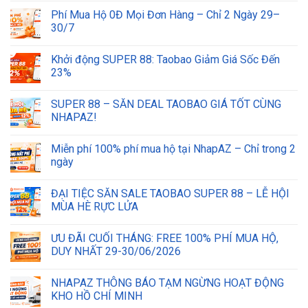
Phí Mua Hộ 0Đ Mọi Đơn Hàng – Chỉ 2 Ngày 29–
30/7
Khởi động SUPER 88: Taobao Giảm Giá Sốc Đến
23%
SUPER 88 – SĂN DEAL TAOBAO GIÁ TỐT CÙNG
NHAPAZ!
Miễn phí 100% phí mua hộ tại NhapAZ – Chỉ trong 2
ngày
ĐẠI TIỆC SĂN SALE TAOBAO SUPER 88 – LỄ HỘI
MÙA HÈ RỰC LỬA
ƯU ĐÃI CUỐI THÁNG: FREE 100% PHÍ MUA HỘ,
DUY NHẤT 29-30/06/2026
NHAPAZ THÔNG BÁO TẠM NGỪNG HOẠT ĐỘNG
KHO HỒ CHÍ MINH