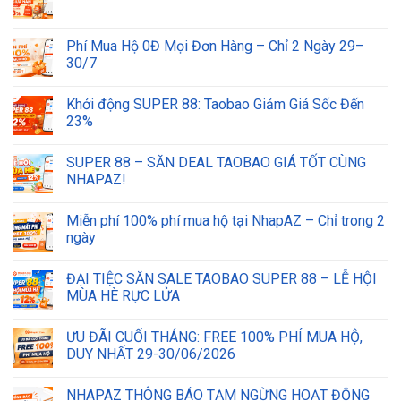
Phí Mua Hộ 0Đ Mọi Đơn Hàng – Chỉ 2 Ngày 29–
30/7
Khởi động SUPER 88: Taobao Giảm Giá Sốc Đến
23%
SUPER 88 – SĂN DEAL TAOBAO GIÁ TỐT CÙNG
NHAPAZ!
Miễn phí 100% phí mua hộ tại NhapAZ – Chỉ trong 2
ngày
ĐẠI TIỆC SĂN SALE TAOBAO SUPER 88 – LỄ HỘI
MÙA HÈ RỰC LỬA
ƯU ĐÃI CUỐI THÁNG: FREE 100% PHÍ MUA HỘ,
DUY NHẤT 29-30/06/2026
NHAPAZ THÔNG BÁO TẠM NGỪNG HOẠT ĐỘNG