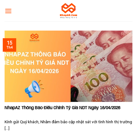
Skip
to
content
15
Th4
NhapAZ Thông Báo Điều Chỉnh Tỷ Giá NDT Ngày 16/04/2026
Kính gửi Quý khách, Nhằm đảm bảo cập nhật sát với tình hình thị trường
[...]