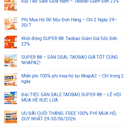
Đại Tiệc Sale Giữa Năm – Taobao Giảm Đến 23%
Phí Mua Hộ 0Đ Mọi Đơn Hàng – Chỉ 2 Ngày 29–
30/7
Khởi động SUPER 88: Taobao Giảm Giá Sốc Đến
23%
SUPER 88 – SĂN DEAL TAOBAO GIÁ TỐT CÙNG
NHAPAZ!
Miễn phí 100% phí mua hộ tại NhapAZ – Chỉ trong 2
ngày
ĐẠI TIỆC SĂN SALE TAOBAO SUPER 88 – LỄ HỘI
MÙA HÈ RỰC LỬA
ƯU ĐÃI CUỐI THÁNG: FREE 100% PHÍ MUA HỘ,
DUY NHẤT 29-30/06/2026