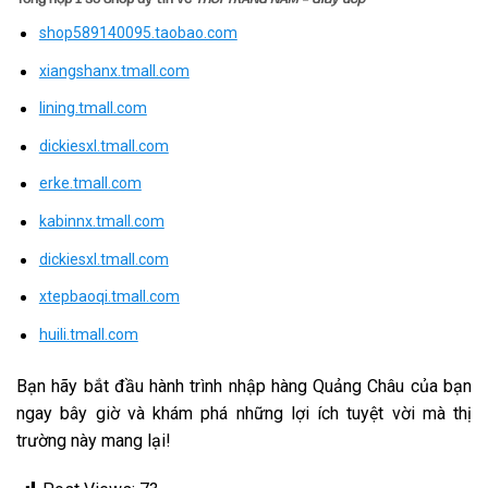
shop589140095.taobao.com
xiangshanx.tmall.com
lining.tmall.com
dickiesxl.tmall.com
erke.tmall.com
kabinnx.tmall.com
dickiesxl.tmall.com
xtepbaoqi.tmall.com
huili.tmall.com
Bạn hãy bắt đầu hành trình nhập hàng Quảng Châu của bạn
ngay bây giờ và khám phá những lợi ích tuyệt vời mà thị
trường này mang lại!