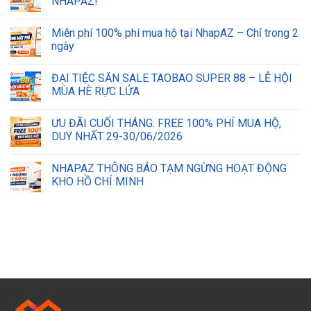
NHAPAZ!
Miễn phí 100% phí mua hộ tại NhapAZ – Chỉ trong 2
ngày
ĐẠI TIỆC SĂN SALE TAOBAO SUPER 88 – LỄ HỘI
MÙA HÈ RỰC LỬA
ƯU ĐÃI CUỐI THÁNG: FREE 100% PHÍ MUA HỘ,
DUY NHẤT 29-30/06/2026
NHAPAZ THÔNG BÁO TẠM NGỪNG HOẠT ĐỘNG
KHO HỒ CHÍ MINH