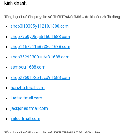
kinh doanh.
Tổng hợp 1 số Shop uy tín về THỜI TRANG NAM –
Áo khoác và đồ đông
shop3l13385y11218.1688.com
shop79u0y95q55160.1688.com
shop1467911685380.1688.com
shop35293300uu6t3.1688.com
ssmodu.1688.com
shop2760172645cd9.1688.com
hanzhu.tmall.com
luotuo.tmall.com
jackjones.tmall.com
yaloo.tmall.com
Tổng hợp 1 số Shop uy tín về
THỜI TRANG NAM –
Giày dép