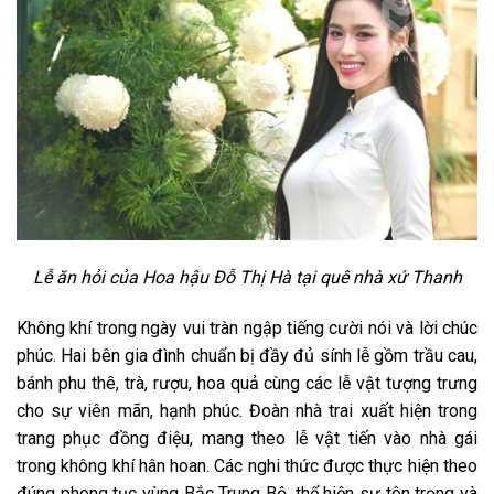
Lễ ăn hỏi của Hoa hậu Đỗ Thị Hà tại quê nhà xứ Thanh
Không khí trong ngày vui tràn ngập tiếng cười nói và lời chúc
phúc. Hai bên gia đình chuẩn bị đầy đủ sính lễ gồm trầu cau,
bánh phu thê, trà, rượu, hoa quả cùng các lễ vật tượng trưng
cho sự viên mãn, hạnh phúc. Đoàn nhà trai xuất hiện trong
trang phục đồng điệu, mang theo lễ vật tiến vào nhà gái
trong không khí hân hoan. Các nghi thức được thực hiện theo
đúng phong tục vùng Bắc Trung Bộ, thể hiện sự tôn trọng và