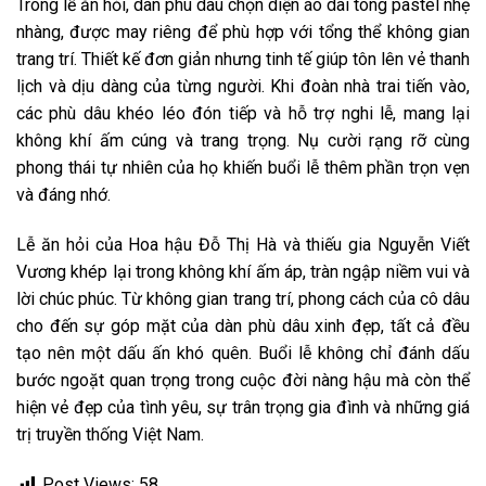
Trong lễ ăn hỏi, dàn phù dâu chọn diện áo dài tông pastel nhẹ
nhàng, được may riêng để phù hợp với tổng thể không gian
trang trí. Thiết kế đơn giản nhưng tinh tế giúp tôn lên vẻ thanh
lịch và dịu dàng của từng người. Khi đoàn nhà trai tiến vào,
các phù dâu khéo léo đón tiếp và hỗ trợ nghi lễ, mang lại
không khí ấm cúng và trang trọng. Nụ cười rạng rỡ cùng
phong thái tự nhiên của họ khiến buổi lễ thêm phần trọn vẹn
và đáng nhớ.
Lễ ăn hỏi của Hoa hậu Đỗ Thị Hà và thiếu gia Nguyễn Viết
Vương khép lại trong không khí ấm áp, tràn ngập niềm vui và
lời chúc phúc. Từ không gian trang trí, phong cách của cô dâu
cho đến sự góp mặt của dàn phù dâu xinh đẹp, tất cả đều
tạo nên một dấu ấn khó quên. Buổi lễ không chỉ đánh dấu
bước ngoặt quan trọng trong cuộc đời nàng hậu mà còn thể
hiện vẻ đẹp của tình yêu, sự trân trọng gia đình và những giá
trị truyền thống Việt Nam.
Post Views:
58