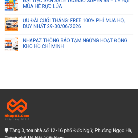
ĐẠI TIỆC SĂN SALE TAOBAO SUPER 88 – LỄ HỘI
MÙA HÈ RỰC LỬA
ƯU ĐÃI CUỐI THÁNG: FREE 100% PHÍ MUA HỘ,
DUY NHẤT 29-30/06/2026
NHAPAZ THÔNG BÁO TẠM NGỪNG HOẠT ĐỘNG
KHO HỒ CHÍ MINH
Tầng 3, tòa nhà số 12-16 phố Đốc Ngữ, Phường Ngọc Hà,