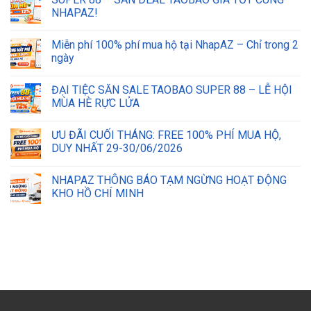
NHAPAZ!
Miễn phí 100% phí mua hộ tại NhapAZ – Chỉ trong 2
ngày
ĐẠI TIỆC SĂN SALE TAOBAO SUPER 88 – LỄ HỘI
MÙA HÈ RỰC LỬA
ƯU ĐÃI CUỐI THÁNG: FREE 100% PHÍ MUA HỘ,
DUY NHẤT 29-30/06/2026
NHAPAZ THÔNG BÁO TẠM NGỪNG HOẠT ĐỘNG
KHO HỒ CHÍ MINH