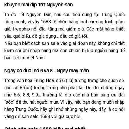
Khuyến mãi dịp Tết Nguyên Đán
Trước Tết Nguyên Đán, nhu cầu tiêu dùng tại Trung Quốc
tăng mạnh, vì vậy 1688 tổ chức hàng loạt chương trình giảm
giá, freeship nội địa, tặng mã giảm giá. Các mặt hàng thiết
yếu, quà biếu, đồ gia dụng… đều có giá tốt.
Nếu bạn biết cách săn sale vào giai đoạn này, không chỉ tiết
kiệm chi phí nhập hàng mà còn chuẩn bị kịp nguồn hàng để
bán Tết tại Việt Nam.
Ngày có đuôi số 6 và 8 – Ngày may mắn
Trong văn hóa Trung Hoa, số 6 (liù) tượng trưng cho suôn sẻ,
còn số 8 (bā) tượng trưng cho phát tài. Do đó, những ngày
như 6.6, 8.8, 9.9… thường là dịp các nhà bán tung ưu đãi
“sốc” để thu hút người mua. Vì vậy, nếu bạn đang muốn nhập
hàng Trung Quốc, hãy ghi nhớ những ngày này, đây là cơ hội
vàng để săn sale 1688 với giá cực hời.