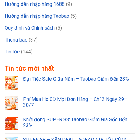
Hướng dẫn nhập hàng 1688
(9)
Hướng dẫn nhập hàng Taobao
(5)
Quy định và Chính sách
(5)
Thông báo
(37)
Tin tức
(144)
Tin tức mới nhất
Đại Tiệc Sale Giữa Năm – Taobao Giảm Đến 23%
Phí Mua Hộ 0Đ Mọi Đơn Hàng – Chỉ 2 Ngày 29–
30/7
Khởi động SUPER 88: Taobao Giảm Giá Sốc Đến
23%
SUPER 88 – SĂN DEAL TAOBAO GIÁ TỐT CÙNG