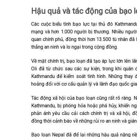
Hậu quả và tác động của bạo 
Các cuộc biểu tình bạo lực tại thủ đô Kathmandu
mạng và hơn 1.000 người bị thương. Nhiều người
quan chính phủ, đồng thời hơn 13.500 tù nhân đã l
thẳng an ninh và lo ngại trong cộng đồng.
Về mặt chính trị, bạo loạn đã tạo áp lực lớn lên
Oli đã từ chức sau các sự kiện, trong khi quân 
Kathmandu để kiểm soát tình hình. Những thay
hoảng đối với cơ cấu quản lý và lãnh đạo quốc gia
Tác động xã hội của bạo loạn cũng rất rõ ràng. N
Kathmandu, bị phóng hỏa hoặc phá hủy, khiến ngư
phản ánh yêu cầu cải cách chính trị và xã hội, đ
đồng thời cảnh báo về những rủi ro an ninh và giá
Bạo loạn Nepal đã để lại những hậu quả nặng nề 