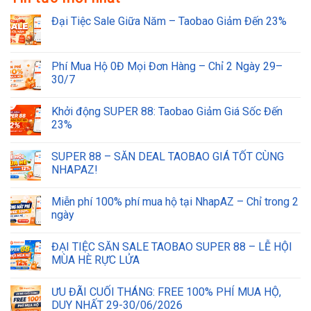
Đại Tiệc Sale Giữa Năm – Taobao Giảm Đến 23%
Phí Mua Hộ 0Đ Mọi Đơn Hàng – Chỉ 2 Ngày 29–
30/7
Khởi động SUPER 88: Taobao Giảm Giá Sốc Đến
23%
SUPER 88 – SĂN DEAL TAOBAO GIÁ TỐT CÙNG
NHAPAZ!
Miễn phí 100% phí mua hộ tại NhapAZ – Chỉ trong 2
ngày
ĐẠI TIỆC SĂN SALE TAOBAO SUPER 88 – LỄ HỘI
MÙA HÈ RỰC LỬA
ƯU ĐÃI CUỐI THÁNG: FREE 100% PHÍ MUA HỘ,
DUY NHẤT 29-30/06/2026