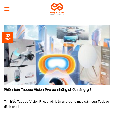
Skip
to
content
02
Th7
Phiên bản Taobao Vision Pro có những chức năng gì?
Tìm hiểu Taobao Vision Pro, phiên bản ứng dụng mua sắm của Taobao
dành cho [...]