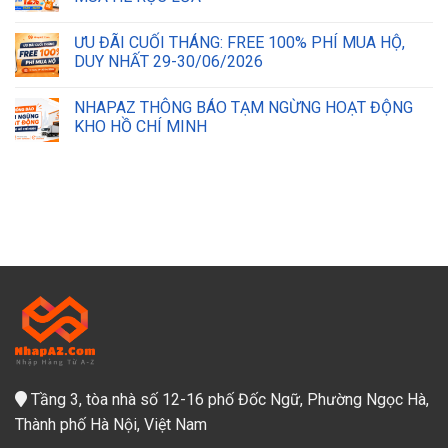
ƯU ĐÃI CUỐI THÁNG: FREE 100% PHÍ MUA HỘ,
DUY NHẤT 29-30/06/2026
NHAPAZ THÔNG BÁO TẠM NGỪNG HOẠT ĐỘNG
KHO HỒ CHÍ MINH
Tầng 3, tòa nhà số 12-16 phố Đốc Ngữ, Phường Ngọc Hà,
Thành phố Hà Nội, Việt Nam