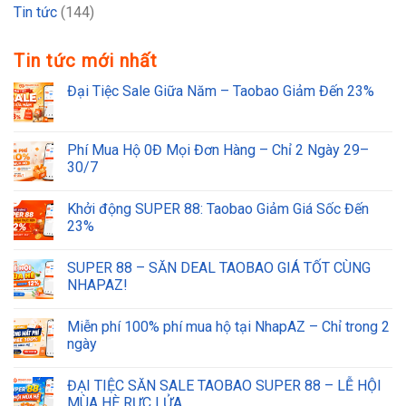
Tin tức
(144)
Tin tức mới nhất
Đại Tiệc Sale Giữa Năm – Taobao Giảm Đến 23%
Phí Mua Hộ 0Đ Mọi Đơn Hàng – Chỉ 2 Ngày 29–
30/7
Khởi động SUPER 88: Taobao Giảm Giá Sốc Đến
23%
SUPER 88 – SĂN DEAL TAOBAO GIÁ TỐT CÙNG
NHAPAZ!
Miễn phí 100% phí mua hộ tại NhapAZ – Chỉ trong 2
ngày
ĐẠI TIỆC SĂN SALE TAOBAO SUPER 88 – LỄ HỘI
MÙA HÈ RỰC LỬA