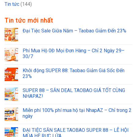
Tin tức
(144)
Tin tức mới nhất
Đại Tiệc Sale Giữa Năm – Taobao Giảm Đến 23%
Phí Mua Hộ 0Đ Mọi Đơn Hàng – Chỉ 2 Ngày 29–
30/7
Khởi động SUPER 88: Taobao Giảm Giá Sốc Đến
23%
SUPER 88 – SĂN DEAL TAOBAO GIÁ TỐT CÙNG
NHAPAZ!
Miễn phí 100% phí mua hộ tại NhapAZ – Chỉ trong 2
ngày
ĐẠI TIỆC SĂN SALE TAOBAO SUPER 88 – LỄ HỘI
MÙA HÈ RỰC LỬA