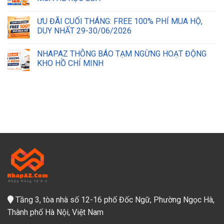
ƯU ĐÃI CUỐI THÁNG: FREE 100% PHÍ MUA HỘ,
DUY NHẤT 29-30/06/2026
NHAPAZ THÔNG BÁO TẠM NGỪNG HOẠT ĐỘNG
KHO HỒ CHÍ MINH
Tầng 3, tòa nhà số 12-16 phố Đốc Ngữ, Phường Ngọc Hà,
Thành phố Hà Nội, Việt Nam