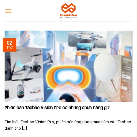
Skip
to
content
02
Th7
Phiên bản Taobao Vision Pro có những chức năng gì?
Tìm hiểu Taobao Vision Pro, phiên bản ứng dụng mua sắm của Taobao
dành cho [...]