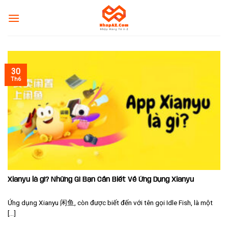
Skip
to
content
30
Th6
Xianyu là gì? Những Gì Bạn Cần Biết Về Ứng Dụng Xianyu
Ứng dụng Xianyu 闲鱼, còn được biết đến với tên gọi Idle Fish, là một
[...]