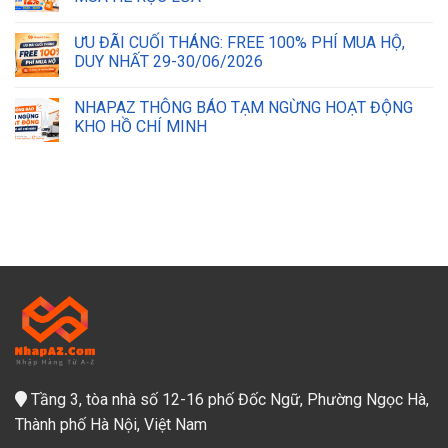
ƯU ĐÃI CUỐI THÁNG: FREE 100% PHÍ MUA HỘ,
DUY NHẤT 29-30/06/2026
NHAPAZ THÔNG BÁO TẠM NGỪNG HOẠT ĐỘNG
KHO HỒ CHÍ MINH
Tầng 3, tòa nhà số 12-16 phố Đốc Ngữ, Phường Ngọc Hà,
Thành phố Hà Nội, Việt Nam