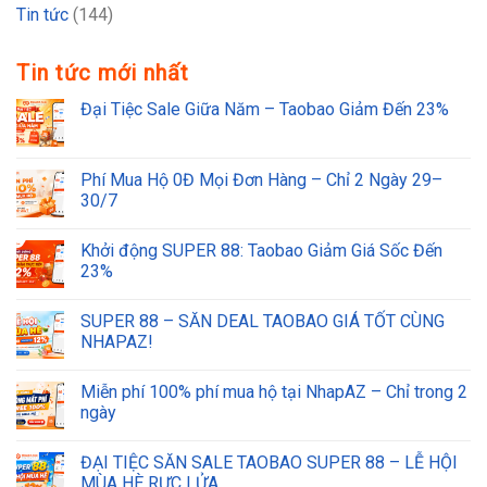
Tin tức
(144)
Tin tức mới nhất
Đại Tiệc Sale Giữa Năm – Taobao Giảm Đến 23%
Phí Mua Hộ 0Đ Mọi Đơn Hàng – Chỉ 2 Ngày 29–
30/7
Khởi động SUPER 88: Taobao Giảm Giá Sốc Đến
23%
SUPER 88 – SĂN DEAL TAOBAO GIÁ TỐT CÙNG
NHAPAZ!
Miễn phí 100% phí mua hộ tại NhapAZ – Chỉ trong 2
ngày
ĐẠI TIỆC SĂN SALE TAOBAO SUPER 88 – LỄ HỘI
MÙA HÈ RỰC LỬA