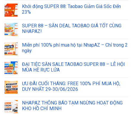
Khởi động SUPER 88: Taobao Giảm Giá Sốc Đến
23%
SUPER 88 – SĂN DEAL TAOBAO GIÁ TỐT CÙNG
NHAPAZ!
Miễn phí 100% phí mua hộ tại NhapAZ – Chỉ trong 2
ngày
ĐẠI TIỆC SĂN SALE TAOBAO SUPER 88 – LỄ HỘI
MÙA HÈ RỰC LỬA
ƯU ĐÃI CUỐI THÁNG: FREE 100% PHÍ MUA HỘ,
DUY NHẤT 29-30/06/2026
NHAPAZ THÔNG BÁO TẠM NGỪNG HOẠT ĐỘNG
KHO HỒ CHÍ MINH